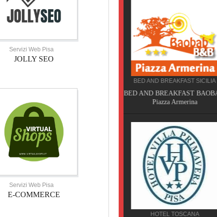
Servizi Web Pisa
JOLLY SEO
BED AND BREAKFAST SICILIA
CAMPEGGIO TOSCANA
BED AND BREAKFAST BAOBAB,
TORRE PENDENTE CAMP
Piazza Armerina
VILLAGE, Pisa
Servizi Web Pisa
E-COMMERCE
HOTEL TOSCANA
SERVIZI TOSCANA