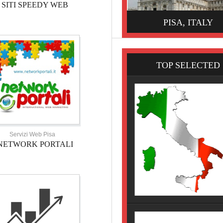
SITI SPEEDY WEB
PISA, ITALY
TOP SELECTED
Servizi Web Pisa
NETWORK PORTALI
HOTEL TOSCANA
HOTEL NOVECENTO PISA, 