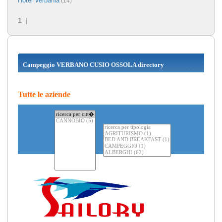
Hotel Verbania
(14)
1
|
Campeggio VERBANO CUSIO OSSOLA directory
Tutte le aziende