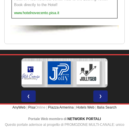
Book directly to the Hotel!
www.hotelnovecento.pisa.it
❮
❯
AnyWeb
|
Pisa
Online |
Piazza Armerina
|
Hotels Web
|
Italia Search
Portale Web membro di
NETWORK PORTALI
Questo portale aderisce al progetto di PROMOZIONE MULTI-CANALE: unico