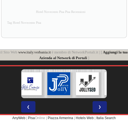
Hotel Novecento Pisa Pisa Recensioni
Tag Hotel Novecento Pisa
il Sito Web
www.italy.verbania.it
è membro di NetworkPortali.it | [
Aggiungi la tua
Azienda al Network di Portali
]
❮
❯
AnyWeb
|
Pisa
Online |
Piazza Armerina
|
Hotels Web
|
Italia Search