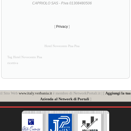
CAPRIOLO SAS - P.iva 01308480506
[
Privacy
]
Hotel Novecento Pisa Pisa
Tag Hotel Novecento Pisa
ricettiva
il Sito Web
www.italy.verbania.it
è membro di NetworkPortali.it | [
Aggiungi la tua
Azienda al Network di Portali
]