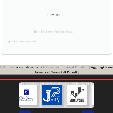
[
Privacy
]
Hotel Novecento Pisa Pisa Servizi
Tag Hotel Novecento Pisa
il Sito Web
www.italy.verbania.it
è membro di NetworkPortali.it | [
Aggiungi la tua
Azienda al Network di Portali
]