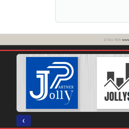
il Sito Web
www.
❮