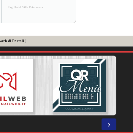
Tag Hotel Villa Primavera
work di Portali
]
❯