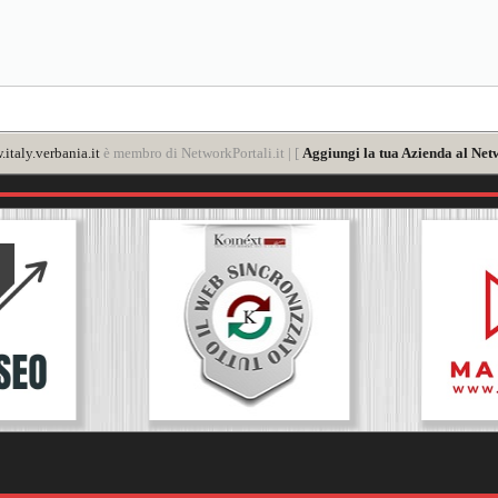
italy.verbania.it
è membro di NetworkPortali.it | [
Aggiungi la tua Azienda al Net