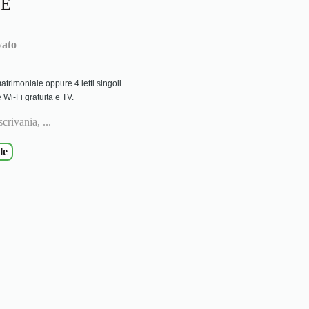
LE
vato
o matrimoniale oppure 4 letti singoli
 Wi-Fi gratuita e TV.
crivania, ...
le