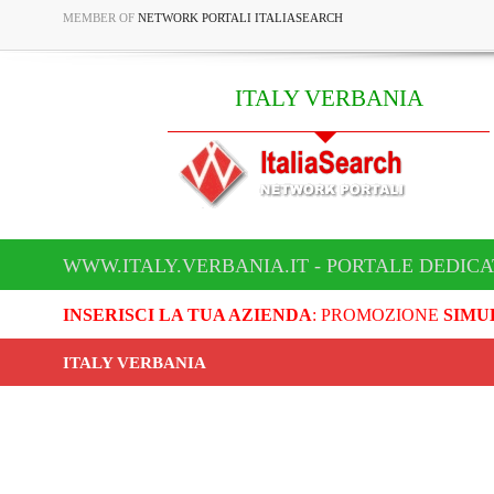
MEMBER OF
NETWORK PORTALI ITALIASEARCH
ITALY VERBANIA
WWW.ITALY.VERBANIA.IT - PORTALE DEDICA
INSERISCI LA TUA AZIENDA
: PROMOZIONE
SIMU
ITALY VERBANIA