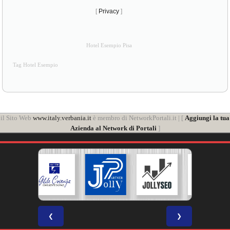
[
Privacy
]
Hotel Esempio Pisa
Tag Hotel Esempio
il Sito Web
www.italy.verbania.it
è membro di NetworkPortali.it | [
Aggiungi la tua
Azienda al Network di Portali
]
❮
❯