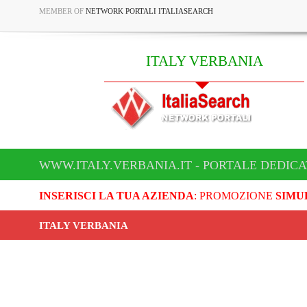
MEMBER OF
NETWORK PORTALI ITALIASEARCH
ITALY VERBANIA
WWW.ITALY.VERBANIA.IT - PORTALE DEDICA
INSERISCI LA TUA AZIENDA
: PROMOZIONE
SIMU
ITALY VERBANIA