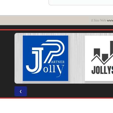
il Sito Web
www.
❮