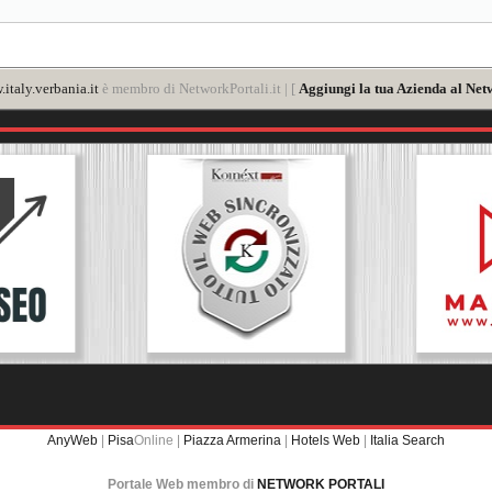
italy.verbania.it
è membro di NetworkPortali.it | [
Aggiungi la tua Azienda al Net
AnyWeb
|
Pisa
Online |
Piazza Armerina
|
Hotels Web
|
Italia Search
Portale Web membro di
NETWORK PORTALI