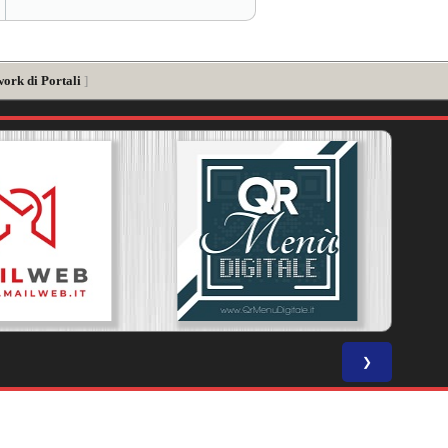
work di Portali
]
❯