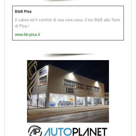
B&B Pisa
Il calore ed il comfort di una vera casa, il tuo B&B alla Torre
di Pisa !
www.bb-pisa.it