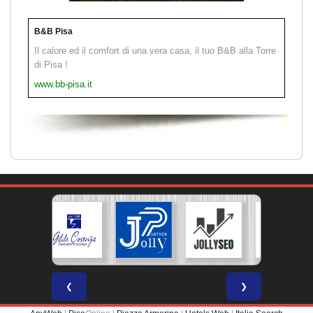
B&B Pisa
Il calore ed il comfort di una vera casa, il tuo B&B alla Torre
di Pisa !
www.bb-pisa.it
❮
❯