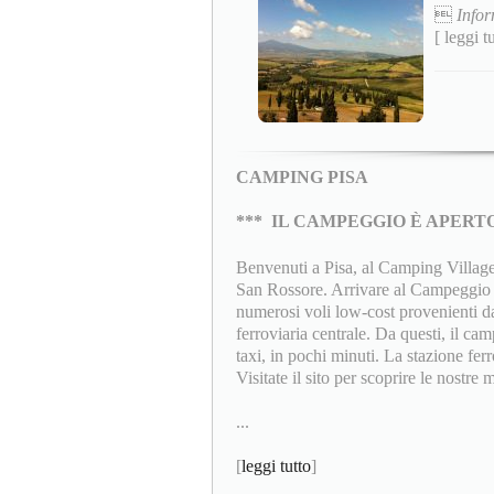

Infor
[ leggi t
CAMPING PISA
***
IL CAMPEGGIO È APERTO
Benvenuti a Pisa, al Camping Village 
San Rossore. Arrivare al Campeggio è
numerosi voli low-cost provenienti dal
ferroviaria centrale. Da questi, il c
taxi, in pochi minuti. La stazione fer
Visitate il sito per scoprire le nostre m
...
[
leggi tutto
]