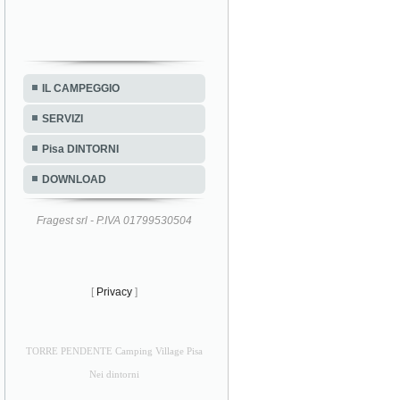
IL CAMPEGGIO
SERVIZI
Pisa DINTORNI
DOWNLOAD
Fragest srl - P.IVA 01799530504
[
Privacy
]
TORRE PENDENTE Camping Village Pisa
Nei dintorni