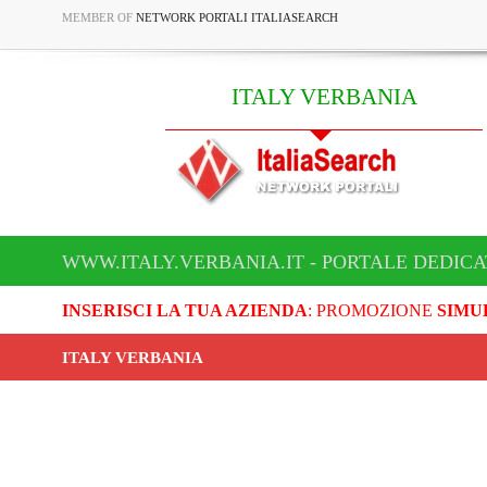
MEMBER OF
NETWORK PORTALI ITALIASEARCH
ITALY VERBANIA
WWW.ITALY.VERBANIA.IT - PORTALE DEDICA
INSERISCI LA TUA AZIENDA
: PROMOZIONE
SIMU
ITALY VERBANIA