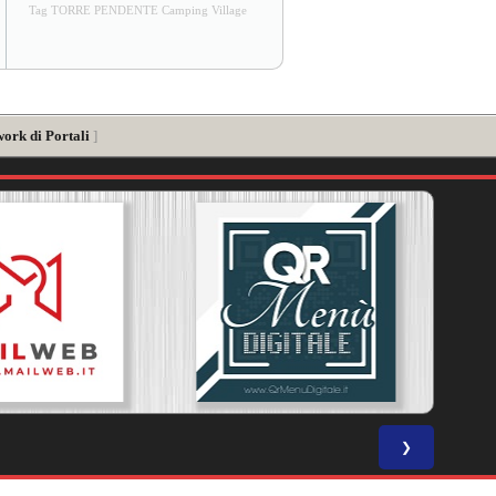
Tag TORRE PENDENTE Camping Village
work di Portali
]
❯