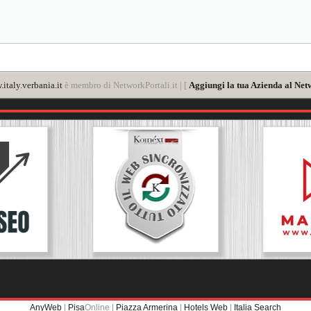
italy.verbania.it
è membro di NetworkPortali.it | [
Aggiungi la tua Azienda al Net
AnyWeb
|
Pisa
Online |
Piazza Armerina
|
Hotels Web
|
Italia Search