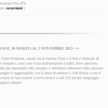
mazioni Pisa (Pi)
utto:
escursioni
]
 DAL 30 MARZO AL 5 NOVEMBRE 2023
***
Torre Pendente, situato tra la famosa Torre e il Parco Naturale di
 semplice: sono solo 4 km dall'aeroporto Galilei, dove atterrano
le più importanti città europee, e altrettanti chilometri dalla stazione
ampeggio è raggiungibile con la linea di autobus LAM Rossa o con il
roviaria di San rossore si trova invece a soli 250 mt dal campeggio.
igliori offerte!