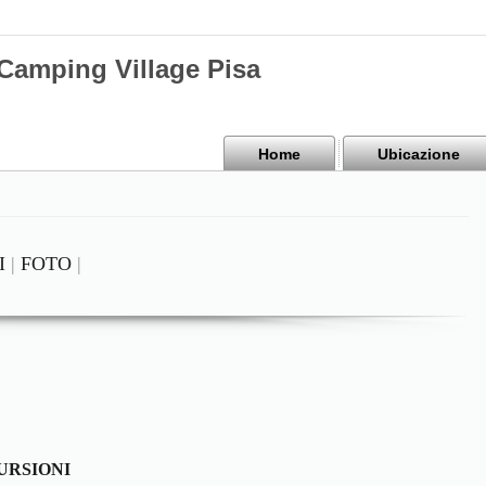
mping Village Pisa
Home
Ubicazione
I
|
FOTO
|
URSIONI