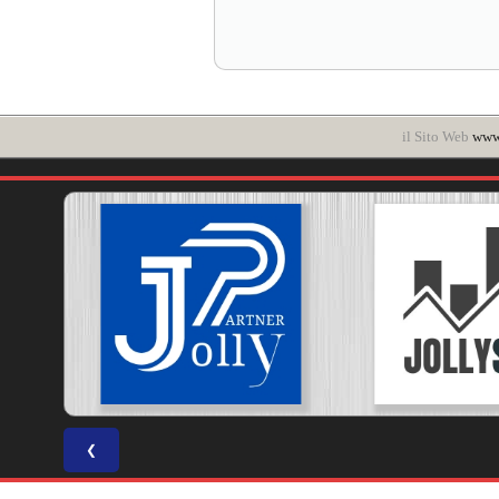
il Sito Web
www.
❮