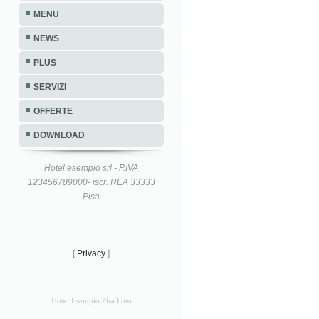
MENU
NEWS
PLUS
SERVIZI
OFFERTE
DOWNLOAD
Hotel esempio srl - P.IVA
123456789000- iscr. REA 33333
Pisa
[
Privacy
]
Hotel Esempio Pisa Foto