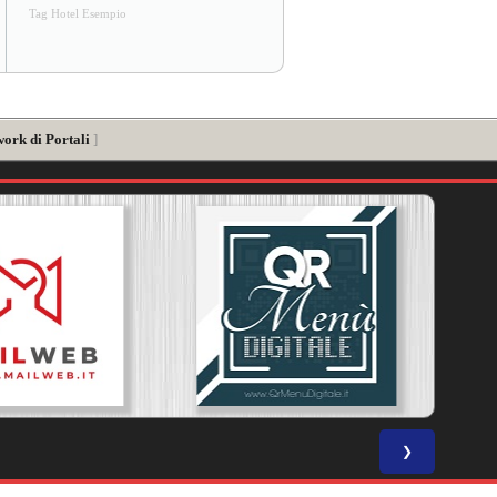
Tag Hotel Esempio
work di Portali
]
❯