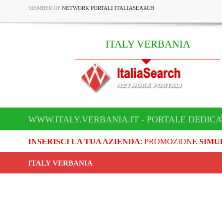
MEMBER OF
NETWORK PORTALI ITALIASEARCH
ITALY VERBANIA
WWW.ITALY.VERBANIA.IT - PORTALE DEDICA
INSERISCI LA TUA AZIENDA
: PROMOZIONE
SIMU
ITALY VERBANIA