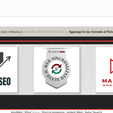
italy.verbania.it
è membro di NetworkPortali.it | [
Aggiungi la tua Azienda al Net
AnyWeb
|
Pisa
Online |
Piazza Armerina
|
Hotels Web
|
Italia Search