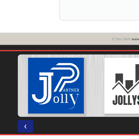
il Sito Web
www.
❮