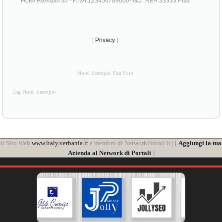
Hotel esempio srl - P.IVA 123456789000- iscr. REA 33333 Pisa
[
Privacy
]
Hotel Esempio Pisa Foto
Tag Hotel Esempio
il Sito Web
www.italy.verbania.it
è membro di NetworkPortali.it | [
Aggiungi la tua
Azienda al Network di Portali
]