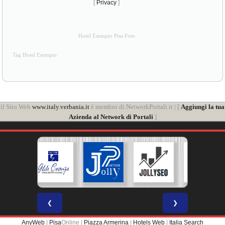
[
Privacy
]
Hotel Esempio Pisa Foto
Tag Hotel Esempio
il Sito Web
www.italy.verbania.it
è membro di NetworkPortali.it | [
Aggiungi la tua
Azienda al Network di Portali
]
❮
❯
AnyWeb
|
Pisa
Online |
Piazza Armerina
|
Hotels Web
|
Italia Search