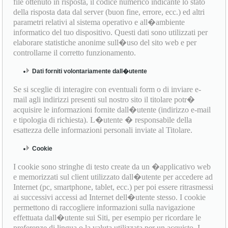
file ottenuto in risposta, il codice numerico indicante lo stato
della risposta data dal server (buon fine, errore, ecc.) ed altri
parametri relativi al sistema operativo e all�ambiente
informatico del tuo dispositivo. Questi dati sono utilizzati per
elaborare statistiche anonime sull�uso del sito web e per
controllarne il corretto funzionamento.
Dati forniti volontariamente dall�utente
Se si sceglie di interagire con eventuali form o di inviare e-
mail agli indirizzi presenti sul nostro sito il titolare potr�
acquisire le informazioni fornite dall�utente (indirizzo e-mail
e tipologia di richiesta). L�utente � responsabile della
esattezza delle informazioni personali inviate al Titolare.
Cookie
I cookie sono stringhe di testo create da un �applicativo web
e memorizzati sul client utilizzato dall�utente per accedere ad
Internet (pc, smartphone, tablet, ecc.) per poi essere ritrasmessi
ai successivi accessi ad Internet dell�utente stesso. I cookie
permettono di raccogliere informazioni sulla navigazione
effettuata dall�utente sui Siti, per esempio per ricordare le
preferenze di lingua o la valuta utilizzata per un acquisto. I