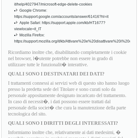
it/help/4027947/microsoft-edge-delete-cookies
Google Chrome:
https://support.google.com/accounts/answer/61416?hl=it
Apple Safari: https://support.apple.com/kb/HT1677?
viewlocale=it_IT
Mozilla Firefox:
https://support.mozilla.org/it/kb/Attivare%20e%20disattivare%20i%20cook
Ricordiamo inoltre che, disabilitando completamente i cookie
nel browser, l�utente potrebbe non essere in grado di
utilizzare tutte le funzionalit� interattive.
QUALI SONO I DESTINATARI DEI DATI?
I trattamenti connessi ai servizi web di questo sito hanno luogo
presso la predetta sede del Titolare e sono curati solo da
personale appositamente designato incaricato del trattamento.
In caso di necessit�, i dati possono essere trattati dal
personale della societ� che cura la manutenzione della parte
tecnologica del sito.
QUALI SONO I DIRITTI DEGLI INTERESSATI?
Informiamo inoltre che, relativamente ai dati medesimi, �