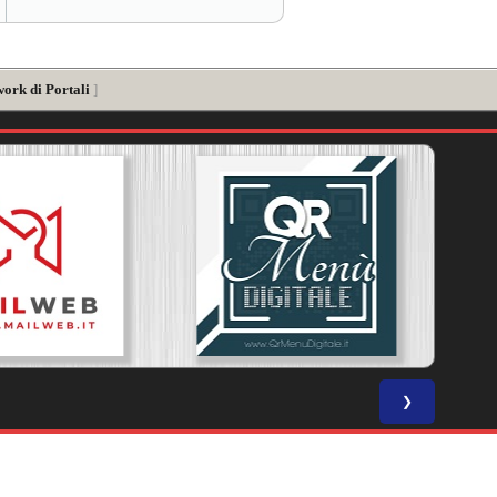
work di Portali
]
❯