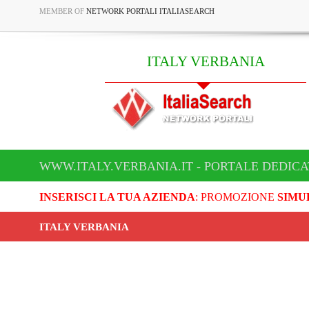
MEMBER OF
NETWORK PORTALI ITALIASEARCH
ITALY VERBANIA
WWW.ITALY.VERBANIA.IT - PORTALE DEDICA
INSERISCI LA TUA AZIENDA
: PROMOZIONE
SIMU
ITALY VERBANIA