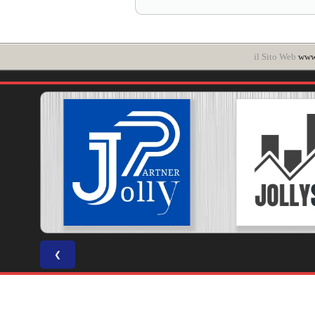
il Sito Web
www.
❮