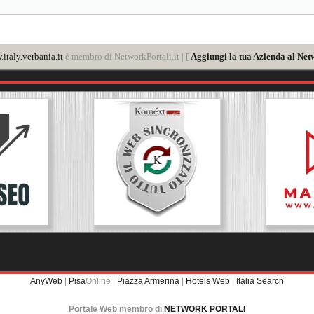
italy.verbania.it
è membro di NetworkPortali.it | [
Aggiungi la tua Azienda al Net
AnyWeb
|
Pisa
Online |
Piazza Armerina
|
Hotels Web
|
Italia Search
Portale Web membro di
NETWORK PORTALI