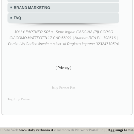
BRAND MARKETING
FAQ
JOLLY PARTNER SRLs - Sede legale CASCINA (PI) CORSO
GIACOMO MATTEOTTI 17 CAP 56021 | Numero REA PI - 198616 |
Partita IVA Codice fiscale e n.iscr. al Registro Imprese 02324710504
[
Privacy
]
Jolly Partner Pisa
Tag Jolly Partner
il Sito Web
www.italy.verbania.it
è membro di NetworkPortali.it | [
Aggiungi la tua