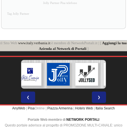
Jolly Partner Pisa telefono
Tag Jolly Partner
il Sito Web
www.italy.verbania.it
è membro di NetworkPortali.it | [
Aggiungi la tua
Azienda al Network di Portali
]
❮
❯
AnyWeb
|
Pisa
Online |
Piazza Armerina
|
Hotels Web
|
Italia Search
Portale Web membro di
NETWORK PORTALI
Questo portale aderisce al progetto di PROMOZIONE MULTI-CANALE: unico