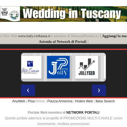
il Sito Web
www.italy.verbania.it
è membro di NetworkPortali.it | [
Aggiungi la tua
Azienda al Network di Portali
]
❮
❯
AnyWeb
|
Pisa
Online |
Piazza Armerina
|
Hotels Web
|
Italia Search
Portale Web membro di
NETWORK PORTALI
Questo portale aderisce al progetto di PROMOZIONE MULTI-CANALE: unico
inserimento, multipla promozione!